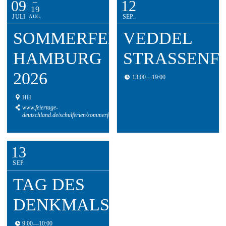
–
09
12
19
JULI
SEP.
AUG.
SOMMERFERIEN
VEDDEL
HAMBURG
STRASSENF
2026
13:00
—
19:00
HH
www.feiertage-
deutschland.de/schulferien/sommerferien/
13
SEP.
TAG DES
DENKMALS
9:00
—
10:00