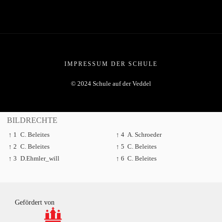
IMPRESSUM DER SCHULE
© 2024 Schule auf der Veddel
BILDRECHTE
↑ 1
C. Beleites
↑ 4
A. Schroeder
↑ 2
C. Beleites
↑ 5
C. Beleites
↑ 3
D.Ehmler_will
↑ 6
C. Beleites
Gefördert von