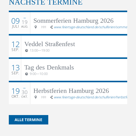
NÄCHSTE TERMINE
–
09
Sommerferien Hamburg 2026
19
JULI
AUG.
HH
www.feiertage-deutschland.de/schulferien/sommerferie
12
Veddel Straßenfest
SEP.
13:00
—
19:00
13
Tag des Denkmals
SEP.
9:00
—
10:00
–
19
Herbstferien Hamburg 2026
30
OKT.
OKT.
HH
www.feiertage-deutschland.de/schulferien/herbstferien/
ALLE TERMINE