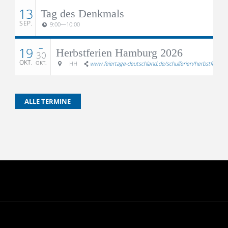
13
Tag des Denkmals
SEP.
9:00
—
10:00
–
19
Herbstferien Hamburg 2026
30
OKT.
OKT.
HH
www.feiertage-deutschland.de/schulferien/herbstferien/
ALLE TERMINE