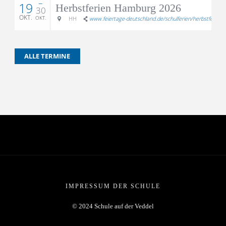
–
19
Herbstferien Hamburg 2026
30
OKT.
OKT.
HH
www.feiertage-deutschland.de/schulferien/herbstferien/
ALLE TERMINE
IMPRESSUM DER SCHULE
© 2024 Schule auf der Veddel