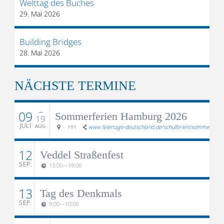
Welttag des Buches
29. Mai 2026
Building Bridges
28. Mai 2026
NÄCHSTE TERMINE
–
09
Sommerferien Hamburg 2026
19
JULI
AUG.
HH
www.feiertage-deutschland.de/schulferien/sommerferie
12
Veddel Straßenfest
SEP.
13:00
—
19:00
13
Tag des Denkmals
SEP.
9:00
—
10:00