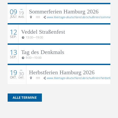
–
09
Sommerferien Hamburg 2026
19
JULI
AUG.
HH
www.feiertage-deutschland.de/schulferien/sommerferie
12
Veddel Straßenfest
SEP.
13:00
—
19:00
13
Tag des Denkmals
SEP.
9:00
—
10:00
–
19
Herbstferien Hamburg 2026
30
OKT.
OKT.
HH
www.feiertage-deutschland.de/schulferien/herbstferien/
ALLE TERMINE