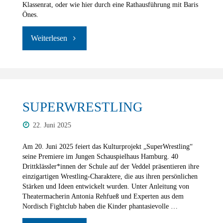
Klassenrat, oder wie hier durch eine Rathausführung mit Baris
Önes.
"Demokratiebildung
von
Anfang
an"
SUPERWRESTLING
22. Juni 2025
Am 20. Juni 2025 feiert das Kulturprojekt „SuperWrestling“
seine Premiere im Jungen Schauspielhaus Hamburg. 40
Drittklässler*innen der Schule auf der Veddel präsentieren ihre
einzigartigen Wrestling-Charaktere, die aus ihren persönlichen
Stärken und Ideen entwickelt wurden. Unter Anleitung von
Theatermacherin Antonia Rehfueß und Experten aus dem
Nordisch Fightclub haben die Kinder phantasievolle …