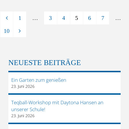
und
1
…
3
4
5
6
7
…
Hand:
SEITENNUMMERIERUNG
10
Unsere
DER
BEITRÄGE
8.
Klassen
NEUESTE BEITRÄGE
packen
Ein Garten zum genießen
an!"
23. Juni 2026
Teqball-Workshop mit Daytona Hansen an
unserer Schule!
23. Juni 2026