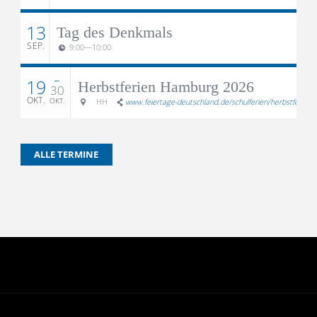
13
Tag des Denkmals
SEP.
9:00
—
10:00
–
19
Herbstferien Hamburg 2026
30
OKT.
OKT.
HH
www.feiertage-deutschland.de/schulferien/herbstferien/
ALLE TERMINE