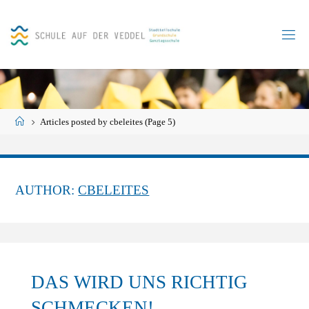
Skip
to
content
Home
Articles posted by cbeleites
(Page 5)
AUTHOR:
CBELEITES
DAS WIRD UNS RICHTIG
SCHMECKEN!